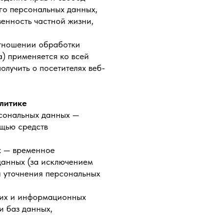
го персональных данных,
венность частной жизни,
отношении обработки
) применяется ко всей
лучить о посетителях веб-
литике
рсональных данных —
щью средств
х — временное
анных (за исключением
я уточнения персональных
ких и информационных
и баз данных,