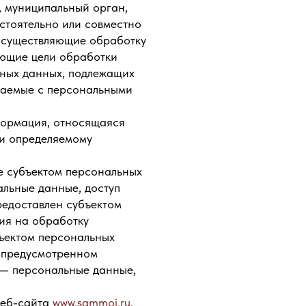
, муниципальный орган,
стоятельно или совместно
осуществляющие обработку
яющие цели обработки
ьных данных, подлежащих
ршаемые с персональными
формация, относящаяся
ли определяемому
е субъектом персональных
льные данные, доступ
редоставлен субъектом
ия на обработку
ъектом персональных
, предусмотренном
 — персональные данные,
веб-сайта
www.sammoi.ru
.