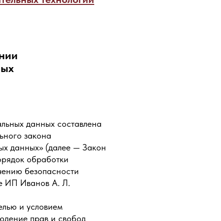
нии
ных
льных данных составлена
ьного закона
ых данных» (далее — Закон
орядок обработки
чению безопасности
 ИП Иванов А. Л.
елью и условием
юдение прав и свобод