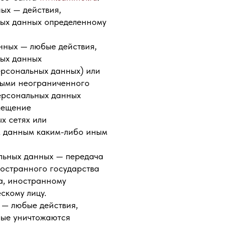
ых — действия,
ных данных определенному
нных — любые действия,
ных данных
ерсональных данных) или
ными неограниченного
персональных данных
мещение
х сетях или
м данным каким-либо иным
альных данных — передача
остранного государства
а, иностранному
скому лицу.
 — любые действия,
ные уничтожаются