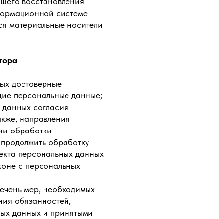
йшего восстановления
формационной системе
ся материальные носители
тора
ных достоверные
щие персональные данные;
х данных согласия
акже, направления
ии обработки
 продолжить обработку
ъекта персональных данных
коне о персональных
речень мер, необходимых
ния обязанностей,
ых данных и принятыми