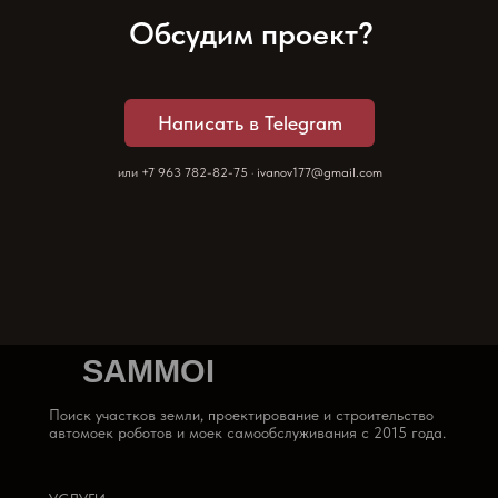
Обсудим проект?
Написать в Telegram
или
+7 963 782-82-75
·
ivanov177@gmail.com
SAMMOI
или
+7 963 782-82-75
#D5C9C9
Поиск участков земли, проектирование и строительство
ivanov177@gmail.com
автомоек роботов и моек самообслуживания с 2015 года.