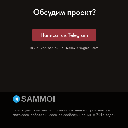
Обсудим проект?
Написать в Telegram
или
+7 963 782-82-75
·
ivanov177@gmail.com
SAMMOI
или
+7 963 782-82-75
#D5C9C9
Поиск участков земли, проектирование и строительство
ivanov177@gmail.com
автомоек роботов и моек самообслуживания с 2015 года.