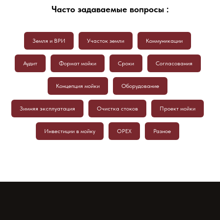
Часто задаваемые вопросы :
Земля и ВРИ
Участок земли
Коммуникации
Аудит
Формат мойки
Сроки
Согласования
Концепция мойки
Оборудование
Зимняя эксплуатация
Очистка стоков
Проект мойки
Инвестиции в мойку
OPEX
Разное